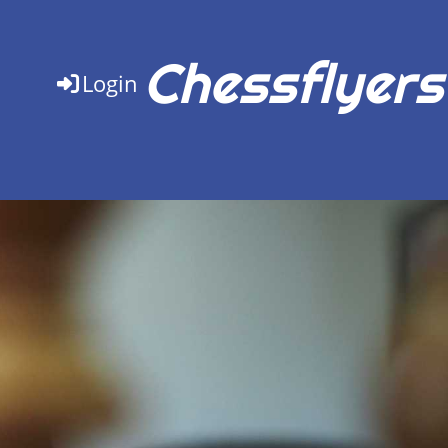
Chessflyers
Login