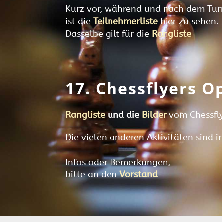
Kurz vor,
während und nach dem Tur
i
st die
Teilnehmerliste
hier zu sehen.
Dasselbe gilt für die
Rangliste
17. Chessflyers O
Rangliste
und die
Bilder
vom Chessfl
Die vielen anderen Aktivitäten sind i
Infos oder Bemerkungen,
bitte an den
Vorstand